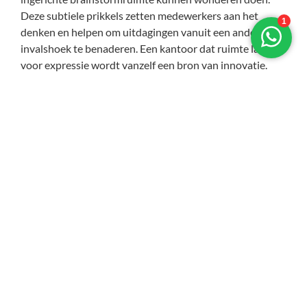
Deze subtiele prikkels zetten medewerkers aan het
denken en helpen om uitdagingen vanuit een andere
invalshoek te benaderen. Een kantoor dat ruimte laat
voor expressie wordt vanzelf een bron van innovatie.
Conclusie
Een modern kantoorontwerp vraagt om een mix van
flexibiliteit, comfort, technologie en sfeer. Wanneer deze
elementen op elkaar worden afgestemd, ontstaat een
werkomgeving die niet alleen functioneel is, maar ook
motiveert en inspireert. Het resultaat is een plek waar
mensen zich prettig voelen en waar teamwork,
creativiteit en productiviteit hand in hand gaan.