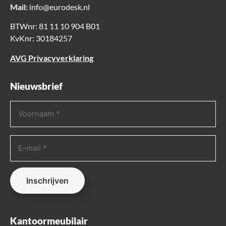
Mail:
info@eurodesk.nl
BTWnr: 81 11 10 904 B01
KvKnr: 30184257
AVG Privacyverklaring
Nieuwsbrief
Voornaam
(Vereist)
E-
mailadres
(Vereist)
Kantoormeubilair