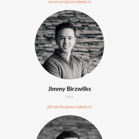
reversen@eurodesk.nl
Jimmy Birzwilks
Sales
jbirzwilks@eurodesk.nl