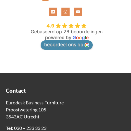
4.9
Gebaseerd op 26 beoordelingen
powered by
G
o
o
g
l
e
beoordeel ons op
Contact
Eurodesk Business Furniture
Proostwetering 105
3543AC Utrecht
Tel:
030 – 233 33 23