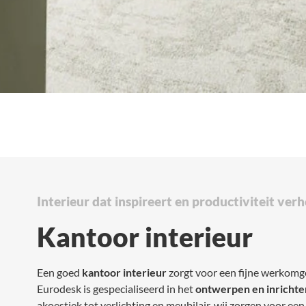
Interieur dat inspireert en productiviteit ver
Kantoor interieur
Een goed
kantoor interieur
zorgt voor een fijne werkomg
Eurodesk is gespecialiseerd in het
ontwerpen en inrichte
akoestiek tot verlichting en meubilair, wij zorgen voor een