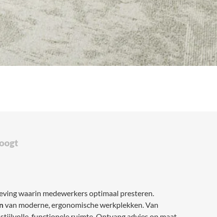
hoogt
eving waarin medewerkers optimaal presteren.
n
van moderne, ergonomische werkplekken. Van
 stijlvolle, functionele ruimte. Ontvang advies op maat